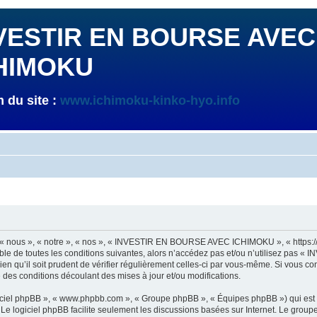
VESTIR EN BOURSE AVEC
HIMOKU
 du site :
www.ichimoku-kinko-hyo.info
ous », « notre », « nos », « INVESTIR EN BOURSE AVEC ICHIMOKU », « https://ic
able de toutes les conditions suivantes, alors n’accédez pas et/ou n’utilisez p
bien qu’il soit prudent de vérifier régulièrement celles-ci par vous-même. Si vo
des conditions découlant des mises à jour et/ou modifications.
logiciel phpBB », « www.phpbb.com », « Groupe phpBB », « Équipes phpBB ») qui est u
. Le logiciel phpBB facilite seulement les discussions basées sur Internet. Le gr