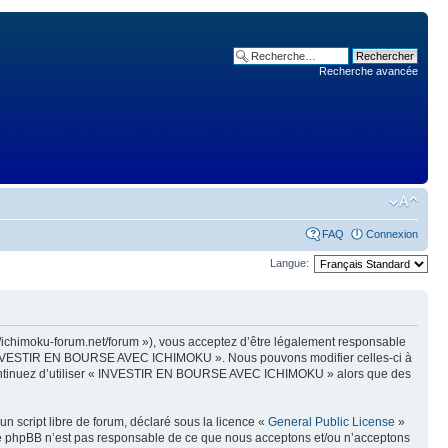
Recherche avancée
FAQ
Connexion
Langue:
himoku-forum.net/forum »), vous acceptez d’être légalement responsable
as « INVESTIR EN BOURSE AVEC ICHIMOKU ». Nous pouvons modifier celles-ci à
us continuez d’utiliser « INVESTIR EN BOURSE AVEC ICHIMOKU » alors que des
n script libre de forum, déclaré sous la licence «
General Public License
»
oupe phpBB n’est pas responsable de ce que nous acceptons et/ou n’acceptons