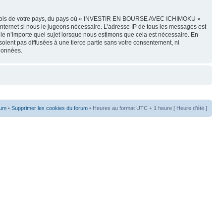
 les lois de votre pays, du pays où « INVESTIR EN BOURSE AVEC ICHIMOKU »
Internet si nous le jugeons nécessaire. L’adresse IP de tous les messages est
 n’importe quel sujet lorsque nous estimons que cela est nécessaire. En
oient pas diffusées à une tierce partie sans votre consentement, ni
données.
rum
•
Supprimer les cookies du forum
• Heures au format UTC + 1 heure [ Heure d’été ]