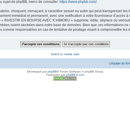
u sujet de phpBB, merci de consulter:
https://www.phpbb.com/
.
famatoire, choquant, menaçant, à caractère sexuel ou autre qui peut transgresser
ssement immédiat et permanent, avec une notification à votre fournisseur d’accès à 
ue « INVESTIR EN BOURSE AVEC ICHIMOKU » supprime, édite, déplace ou verrouille
 entrées soient stockées dans notre base de données. Bien que ces informations ne s
omme responsables en cas de tentative de piratage visant à compromettre les 
Switch to mobile style
L’équipe du fo
Développé par
phpBB
® Forum Software © phpBB Group
Traduction par
phpBB-fr.com